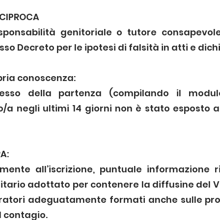
ECIPROCA
responsabilità genitoriale o tutore consapevo
esso Decreto per le ipotesi di falsità in atti e di
pria conoscenza:
tesso della partenza (compilando il modu
zo/a negli ultimi 14 giorni non è stato esposto 
RA:
lmente all’iscrizione, puntuale informazione r
itario adottato per contenere la diffusine del V
ratori adeguatamente formati anche sulle proc
l contagio.