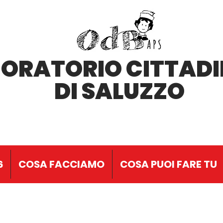
'ORATORIO CITTAD
DI SALUZZO
6
COSA FACCIAMO
COSA PUOI FARE TU