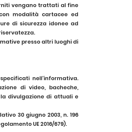
rniti vengano trattati al fine
ti con modalità cartacee ed
sure di sicurezza idonee ad
riservatezza.
rmative presso altri luoghi di
pecificati nell'informativa.
azione di video, bacheche,
a divulgazione di attuali e
slativo 30 giugno 2003, n. 196
regolamento UE 2016/679).