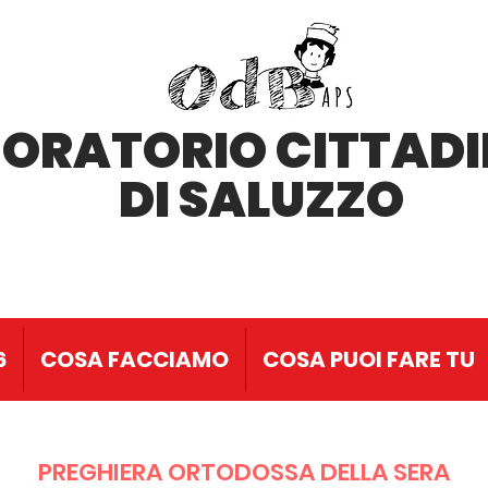
'ORATORIO CITTAD
DI SALUZZO
6
COSA FACCIAMO
COSA PUOI FARE TU
PREGHIERA ORTODOSSA DELLA SERA