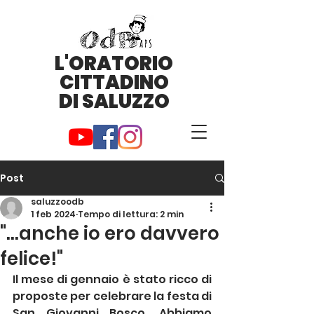
L'ORATORIO
CITTADINO
DI SALUZZO
Post
saluzzoodb
1 feb 2024
Tempo di lettura: 2 min
"...anche io ero davvero
felice!"
Il mese di gennaio è stato ricco di 
proposte per celebrare la festa di 
San Giovanni Bosco. Abbiamo 