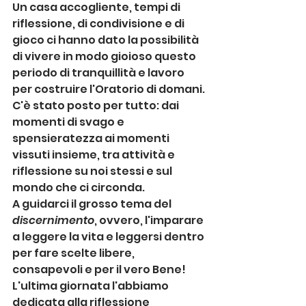
Un casa accogliente, tempi di 
riflessione, di condivisione e di 
gioco ci hanno dato la possibilità 
di vivere in modo gioioso questo 
periodo di tranquillità e lavoro 
per costruire l'Oratorio di domani.
C'è stato posto per tutto: dai 
momenti di svago e 
spensieratezza ai momenti 
vissuti insieme, tra attività e 
riflessione su noi stessi e sul 
mondo che ci circonda.
A guidarci il grosso tema del 
discernimento
, ovvero, l'imparare 
a leggere la vita e leggersi dentro 
per fare scelte libere, 
consapevoli e per il vero Bene!
L'ultima giornata l'abbiamo 
dedicata alla riflessione 