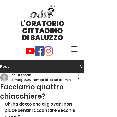
L'ORATORIO
CITTADINO
DI SALUZZO
Post
saluzzoodb
3 mag 2020
Tempo di lettura: 1 min
Facciamo quattro
chiacchiere?
Chi ha detto che ai giovani non 
piace sentir raccontare vecchie 
storie?