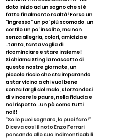
dato inizio ad un sogno che si è 
fatto finalmente realtà! Forse un 
"ingresso" un po' più scomodo, un 
cortile un po' insolito, ma non 
senza allegria, colori, amicizia e 
..tanta, tanta voglia di 
ricominciare e stare insieme!
Si chiama Sting la mascotte di 
queste nostre giornate, un 
piccolo riccio che sta imparando 
a star vicino a chi vuol bene 
senza fargli del male, sforzandosi 
di vincere le paure, nella fiducia e 
nel rispetto...un pò come tutti 
noi!!
"Se lo puoi sognare, lo puoi fare!"
Diceva così il noto Enzo Ferrari 
pensando alle sue indimenticabili 