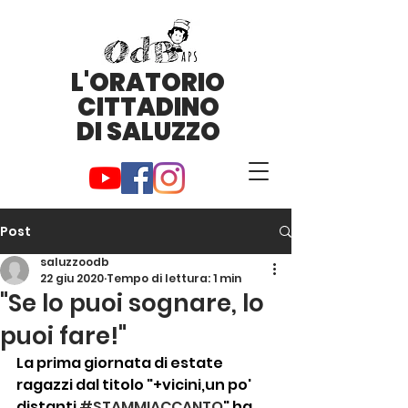
L'ORATORIO
CITTADINO
DI SALUZZO
Post
saluzzoodb
22 giu 2020
Tempo di lettura: 1 min
"Se lo puoi sognare, lo
puoi fare!"
La prima giornata di estate 
ragazzi dal titolo "+vicini,un po' 
distanti 
#STAMMIACCANTO
" ha 