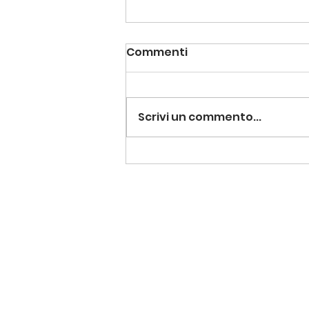
Commenti
Scrivi un commento...
Un anno che vale: riparte
il Servizio Civile!