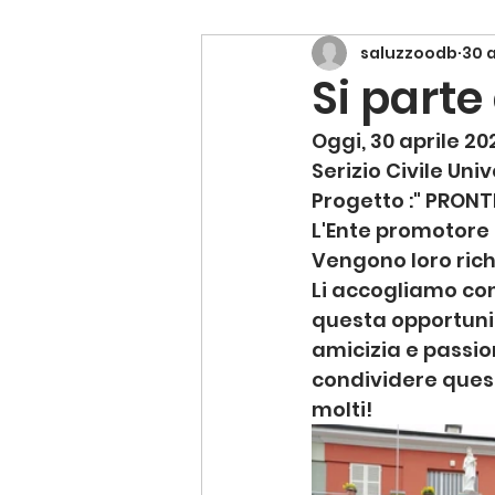
saluzzoodb
30 
Si parte 
Oggi, 30 aprile 20
Serizio Civile Uni
Progetto :" PRONT
L'Ente promotore è 
Vengono loro richi
Li accogliamo con
questa opportunità
amicizia e passion
condividere quest
molti! 