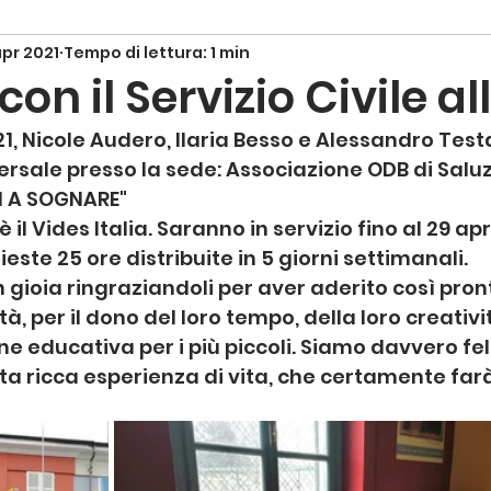
apr 2021
Tempo di lettura: 1 min
con il Servizio Civile al
21, Nicole Audero, Ilaria Besso e Alessandro Testa 
versale presso la sede: Associazione ODB di Saluzz
I A SOGNARE"  
il Vides Italia. Saranno in servizio fino al 29 apr
este 25 ore distribuite in 5 giorni settimanali. 
 gioia ringraziandoli per aver aderito così pro
, per il dono del loro tempo, della loro creativit
e educativa per i più piccoli. Siamo davvero feli
a ricca esperienza di vita, che certamente farà