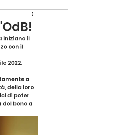
l'OdB!
iniziano il 
o con il 
ile 2022. 
ntamente a 
à, della loro 
ci di poter 
 del bene a 