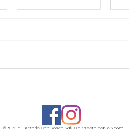
Siat
Ultima settimana, grandi
eventi e una
meravigliosa festa in
arrivo!
©2020 di Oratorio Don Bosco Saluzzo. Creato con Wix.com