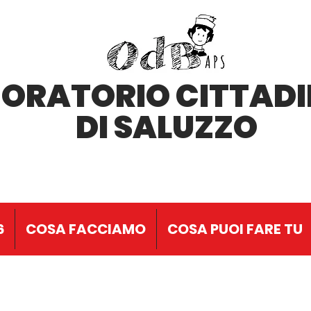
'ORATORIO CITTAD
DI SALUZZO
6
COSA FACCIAMO
COSA PUOI FARE TU